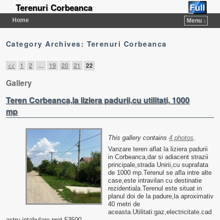
Terenuri Corbeanca
Home
Menu ↓
Category Archives:
Terenuri Corbeanca
Post navigation
<<
1
2
…
19
20
21
22
Gallery
Teren Corbeanca,la liziera padurii,cu utilitati, 1000
mp
This gallery contains
4 photos
.
Vanzare teren aflat la liziera padurii
in Corbeanca,dar si adiacent strazii
principale,strada Unirii,cu suprafata
de 1000 mp.Terenul se afla intre alte
case,este intravilan cu destinatie
rezidentiala.Terenul este situat in
planul doi de la padure,la aproximativ
40 metri de
aceasta.Utilitati:gaz,electricitate.cad
astru,intabulare.pret 53500 …