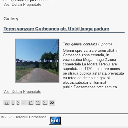
Vezi Detalii Proprietate
Gallery
Teren vanzare Corbeanca,str. Unirii,langa padure
This gallery contains
8 photos
.
Oferim spre vanzare teren aflat in
Corbeanca,zona centrala, in
vecinatatea Mega Image 2,zona
comerciala La Moara.Terenul are
suprafata de 1120 mp si are acces
pe strada publica asfaltata,prevazuta
cu retea de distributie gaz si
electricitate,dar si iluminat
public.Deasemenea precizam ca …
Vezi Detalii Proprietate
Post navigation
<<
1
2
…
19
20
21
22
© 2026 -
Terenuri Corbeanca