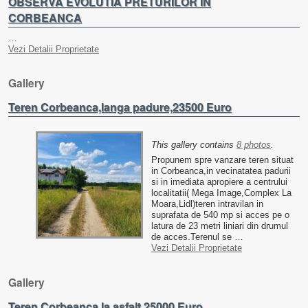
OBSERVA EVOLUTIA PRETURILOR IN
CORBEANCA
…
Vezi Detalii Proprietate
Gallery
Teren Corbeanca,langa padure,23500 Euro
This gallery contains
8 photos
.
Propunem spre vanzare teren situat
in Corbeanca,in vecinatatea padurii
si in imediata apropiere a centrului
localitatii( Mega Image,Complex La
Moara,Lidl)teren intravilan in
suprafata de 540 mp si acces pe o
latura de 23 metri liniari din drumul
de acces.Terenul se …
Vezi Detalii Proprietate
Gallery
Teren Corbeanca,la asfalt,25000 Euro