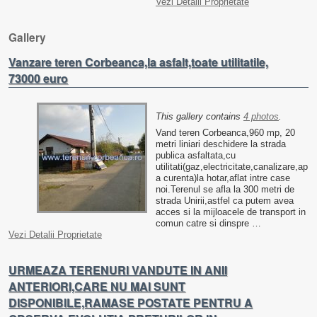
Vezi Detalii Proprietate
Gallery
Vanzare teren Corbeanca,la asfalt,toate utilitatile,
73000 euro
This gallery contains
4 photos
.
Vand teren Corbeanca,960 mp, 20
metri liniari deschidere la strada
publica asfaltata,cu
utilitati(gaz,electricitate,canalizare,ap
a curenta)la hotar,aflat intre case
noi.Terenul se afla la 300 metri de
strada Unirii,astfel ca putem avea
acces si la mijloacele de transport in
comun catre si dinspre …
Vezi Detalii Proprietate
URMEAZA TERENURI VANDUTE IN ANII
ANTERIORI,CARE NU MAI SUNT
DISPONIBILE,RAMASE POSTATE PENTRU A