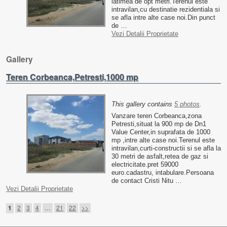
latimea de opt metri.Terenul este
intravilan,cu destinatie rezidentiala si
se afla intre alte case noi.Din punct
de …
Vezi Detalii Proprietate
Gallery
Teren Corbeanca,Petresti,1000 mp
This gallery contains
5 photos
.
Vanzare teren Corbeanca,zona
Petresti,situat la 900 mp de Dn1
Value Center,in suprafata de 1000
mp ,intre alte case noi.Terenul este
intravilan,curti-constructii si se afla la
30 metri de asfalt,retea de gaz si
electricitate.pret 59000
euro.cadastru, intabulare.Persoana
de contact Cristi Nitu …
Vezi Detalii Proprietate
Post navigation
2
3
4
…
21
22
>>
1