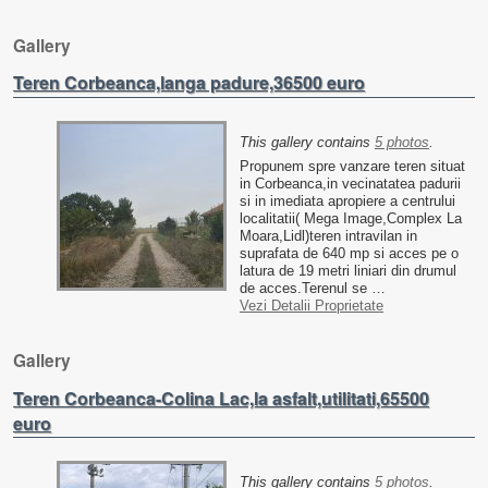
Gallery
Teren Corbeanca,langa padure,36500 euro
This gallery contains
5 photos
.
Propunem spre vanzare teren situat
in Corbeanca,in vecinatatea padurii
si in imediata apropiere a centrului
localitatii( Mega Image,Complex La
Moara,Lidl)teren intravilan in
suprafata de 640 mp si acces pe o
latura de 19 metri liniari din drumul
de acces.Terenul se …
Vezi Detalii Proprietate
Gallery
Teren Corbeanca-Colina Lac,la asfalt,utilitati,65500
euro
This gallery contains
5 photos
.