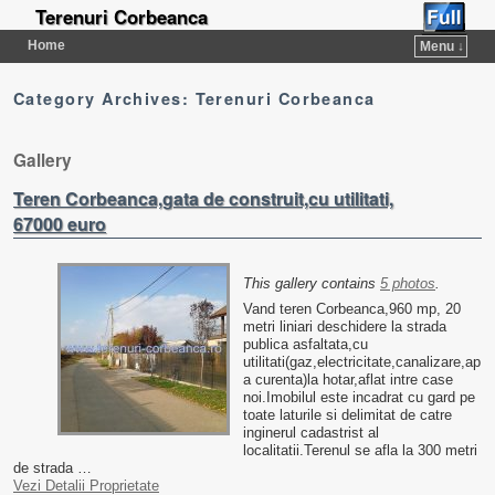
Terenuri Corbeanca
Home
Menu ↓
Category Archives:
Terenuri Corbeanca
Gallery
Teren Corbeanca,gata de construit,cu utilitati,
67000 euro
This gallery contains
5 photos
.
Vand teren Corbeanca,960 mp, 20
metri liniari deschidere la strada
publica asfaltata,cu
utilitati(gaz,electricitate,canalizare,ap
a curenta)la hotar,aflat intre case
noi.Imobilul este incadrat cu gard pe
toate laturile si delimitat de catre
inginerul cadastrist al
localitatii.Terenul se afla la 300 metri
de strada …
Vezi Detalii Proprietate