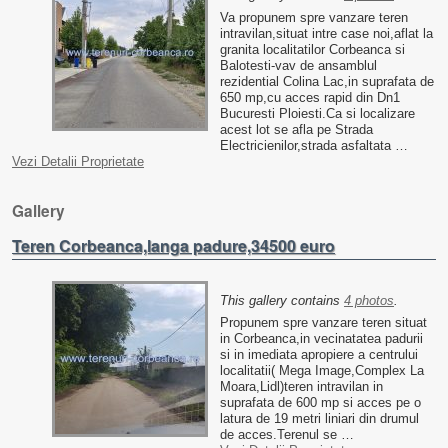
Va propunem spre vanzare teren
intravilan,situat intre case noi,aflat la
granita localitatilor Corbeanca si
Balotesti-vav de ansamblul
rezidential Colina Lac,in suprafata de
650 mp,cu acces rapid din Dn1
Bucuresti Ploiesti.Ca si localizare
acest lot se afla pe Strada
Electricienilor,strada asfaltata …
Vezi Detalii Proprietate
Gallery
Teren Corbeanca,langa padure,34500 euro
This gallery contains
4 photos
.
Propunem spre vanzare teren situat
in Corbeanca,in vecinatatea padurii
si in imediata apropiere a centrului
localitatii( Mega Image,Complex La
Moara,Lidl)teren intravilan in
suprafata de 600 mp si acces pe o
latura de 19 metri liniari din drumul
de acces.Terenul se …