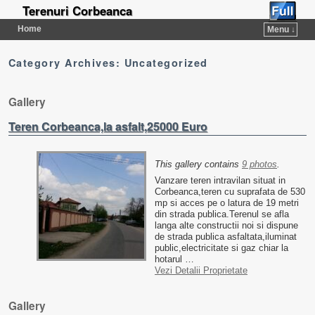
Terenuri Corbeanca
Home
Menu ↓
Category Archives:
Uncategorized
Gallery
Teren Corbeanca,la asfalt,25000 Euro
This gallery contains
9 photos
.
Vanzare teren intravilan situat in
Corbeanca,teren cu suprafata de 530
mp si acces pe o latura de 19 metri
din strada publica.Terenul se afla
langa alte constructii noi si dispune
de strada publica asfaltata,iluminat
public,electricitate si gaz chiar la
hotarul …
Vezi Detalii Proprietate
Gallery