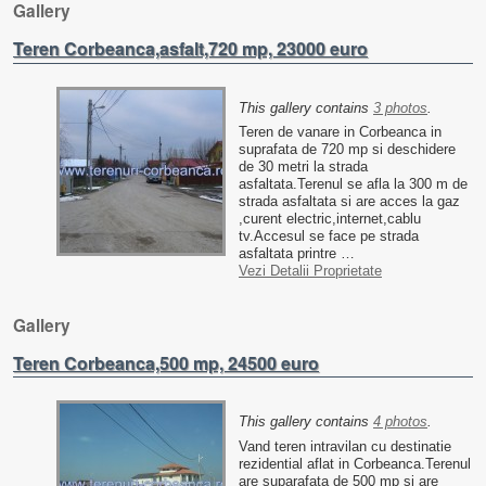
Gallery
Teren Corbeanca,asfalt,720 mp, 23000 euro
This gallery contains
3 photos
.
Teren de vanare in Corbeanca in
suprafata de 720 mp si deschidere
de 30 metri la strada
asfaltata.Terenul se afla la 300 m de
strada asfaltata si are acces la gaz
,curent electric,internet,cablu
tv.Accesul se face pe strada
asfaltata printre …
Vezi Detalii Proprietate
Gallery
Teren Corbeanca,500 mp, 24500 euro
This gallery contains
4 photos
.
Vand teren intravilan cu destinatie
rezidential aflat in Corbeanca.Terenul
are suparafata de 500 mp si are