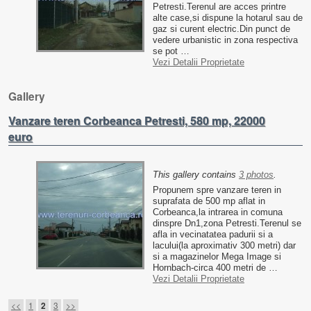
Petresti.Terenul are acces printre
alte case,si dispune la hotarul sau de
gaz si curent electric.Din punct de
vedere urbanistic in zona respectiva
se pot …
Vezi Detalii Proprietate
Gallery
Vanzare teren Corbeanca Petresti, 580 mp, 22000
euro
This gallery contains
3 photos
.
Propunem spre vanzare teren in
suprafata de 500 mp aflat in
Corbeanca,la intrarea in comuna
dinspre Dn1,zona Petresti.Terenul se
afla in vecinatatea padurii si a
lacului(la aproximativ 300 metri) dar
si a magazinelor Mega Image si
Hornbach-circa 400 metri de …
Vezi Detalii Proprietate
Post navigation
<<
1
3
>>
2