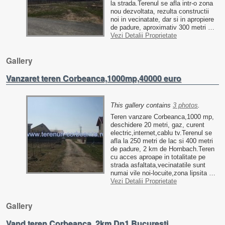
la strada.Terenul se afla intr-o zona
nou dezvoltata, rezulta constructii
noi in vecinatate, dar si in apropiere
de padure, aproximativ 300 metri …
Vezi Detalii Proprietate
Gallery
Vanzaret teren Corbeanca,1000mp,40000 euro
This gallery contains
3 photos
.
Teren vanzare Corbeanca,1000 mp,
deschidere 20 metri, gaz, curent
electric,internet,cablu tv.Terenul se
afla la 250 metri de lac si 400 metri
de padure, 2 km de Hornbach.Teren
cu acces aproape in totalitate pe
strada asfaltata,vecinatatile sunt
numai vile noi-locuite,zona lipsita …
Vezi Detalii Proprietate
Gallery
Vand teren Corbeanca, 2km Dn1 Bucuresti