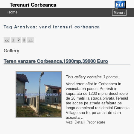
Terenuri Corbeanca
Home
Menu ↓
Tag Archives:
vand terenuri corbeanca
Post navigation
<<
1
3
>>
2
Gallery
Teren vanzare Corbeanca,1200mp,39000 Euro
This gallery contains
3 photos
.
Vand teren aflat in Corbeanca in
vecinatatea padurii Petresti in
suprafata de 1200 mp si deschidere
de 26 metri la strada privata.Terenul
are acces pe strada asfaltata pe
langa complexul rezidential Gardenia
Village sau tot pe asfalt de data
aceasta …
Vezi Detalii Proprietate