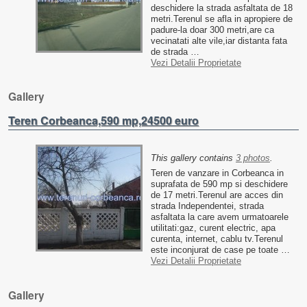
deschidere la strada asfaltata de 18
metri.Terenul se afla in apropiere de
padure-la doar 300 metri,are ca
vecinatati alte vile,iar distanta fata
de strada …
Vezi Detalii Proprietate
Gallery
Teren Corbeanca,590 mp,24500 euro
This gallery contains
3 photos
.
Teren de vanzare in Corbeanca in
suprafata de 590 mp si deschidere
de 17 metri.Terenul are acces din
strada Independentei, strada
asfaltata la care avem urmatoarele
utilitati:gaz, curent electric, apa
curenta, internet, cablu tv.Terenul
este inconjurat de case pe toate …
Vezi Detalii Proprietate
Gallery