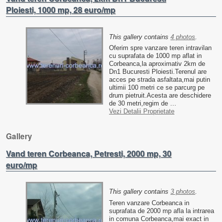
Ploiesti, 1000 mp, 28 euro/mp
This gallery contains
4 photos
.
Oferim spre vanzare teren intravilan
cu suprafata de 1000 mp aflat in
Corbeanca,la aproximativ 2km de
Dn1 Bucuresti Ploiesti.Terenul are
acces pe strada asfaltata,mai putin
ultimii 100 metri ce se parcurg pe
drum pietruit.Acesta are deschidere
de 30 metri,regim de …
Vezi Detalii Proprietate
Gallery
Vand teren Corbeanca, Petresti, 2000 mp, 30
euro/mp
This gallery contains
3 photos
.
Teren vanzare Corbeanca in
suprafata de 2000 mp afla la intrarea
in comuna Corbeanca,mai exact in