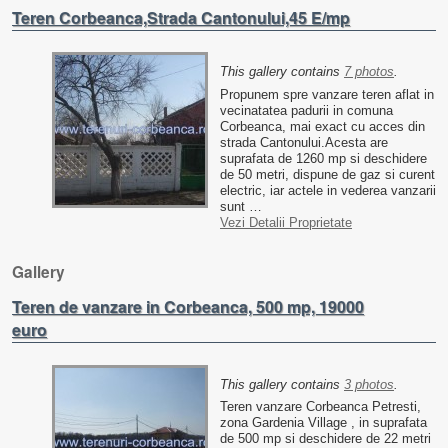
Teren Corbeanca,Strada Cantonului,45 E/mp
This gallery contains
7 photos
.
Propunem spre vanzare teren aflat in
vecinatatea padurii in comuna
Corbeanca, mai exact cu acces din
strada Cantonului.Acesta are
suprafata de 1260 mp si deschidere
de 50 metri, dispune de gaz si curent
electric, iar actele in vederea vanzarii
sunt …
Vezi Detalii Proprietate
Gallery
Teren de vanzare in Corbeanca, 500 mp, 19000
euro
This gallery contains
3 photos
.
Teren vanzare Corbeanca Petresti,
zona Gardenia Village , in suprafata
de 500 mp si deschidere de 22 metri