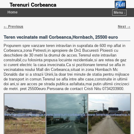
Terenuri Corbeanca
Home
Menu ↓
Post navigation
←
→
Previous
Next
Teren vecinatate mall Corbeanca,Hornbach, 25500 euro
Propunem spre vanzare teren intravilan in suprafata de 600 mp aflat in
Corbeanca,zona Petresti,in apropiere de Dn1 Bucuresti Ploiesti cu
deschidere de 30 metri la drumul de acces.Terenul este intravilan
construibil,cu folosinta propusa locuinte rezidentiale,si are retea de gaz
si curent electric la casa invecinata.Ca si pozitionare terenul se afla in
vecinatatea noului Mall din Corbeanca,situat in zona Hornbach Mc
Donalds dar si a strazii Unirii,la doar trei minute de statia pentru mijloace
de transport in comun.Terenul se afla intre alte case,construite in ultimii
doi ani,si are acces pe strada publica asfaltata,mai putin ultimii cincizeci
de metri. pret 25500euro.Persoana de contact Cristi Nitu 0734203900.